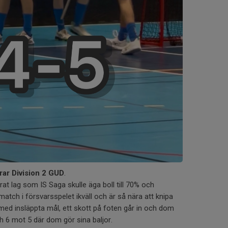
rar Division 2 GUD
.
erat lag som IS Saga skulle äga boll till 70% och
atch i försvarsspelet ikväll och är så nära att knipa
r med insläppta mål, ett skott på foten går in och dom
h 6 mot 5 där dom gör sina baljor.