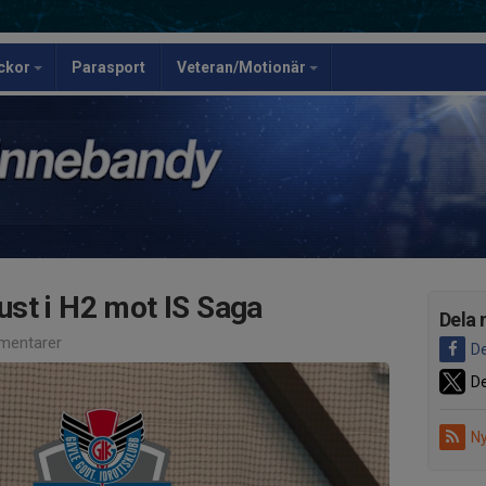
ickor
Parasport
Veteran/Motionär
st i H2 mot IS Saga
Dela 
mentarer
De
De
Ny