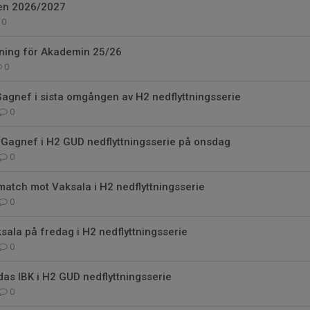
en 2026/2027
0
ning för Akademin 25/26
0
Gagnef i sista omgången av H2 nedflyttningsserie
0
 Gagnef i H2 GUD nedflyttningsserie på onsdag
0
 match mot Vaksala i H2 nedflyttningsserie
0
ala på fredag i H2 nedflyttningsserie
0
das IBK i H2 GUD nedflyttningsserie
0