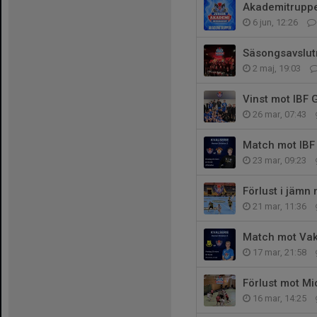
Akademitrupp
6 jun, 12:26
Säsongsavslut
2 maj, 19:03
Vinst mot IBF 
26 mar, 07:43
Match mot IBF
23 mar, 09:23
Förlust i jämn
21 mar, 11:36
Match mot Vaks
17 mar, 21:58
Förlust mot Mi
16 mar, 14:25