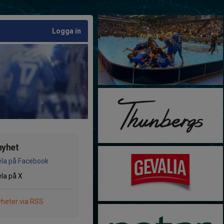
Logga in
nyhet
la på Facebook
la på X
heter via RSS