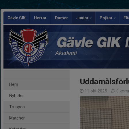
Gävle GIK
Herrar
Damer
Junior
Pojkar
Fl
Akademi
Uddamålsförlu
Hem
11 okt 2025
0 kom
Nyheter
Truppen
Matcher