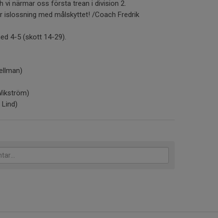
ch vi närmar oss första trean i division 2.
år islossning med målskyttet! /Coach Fredrik
d 4-5 (skott 14-29).
jellman)
Wikström)
 Lind)