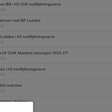
s IBK i H2 GUD nedflyttningsserie
0
matchen mot IBF Ludvika
0
Ludvika i H2 nedflyttningsserie
0
a till GGIK Akademi säsongen 2026-27!
0
näs i H2 nedflyttningsserie
0
a JAS matchen
0
atcher i helgen
0