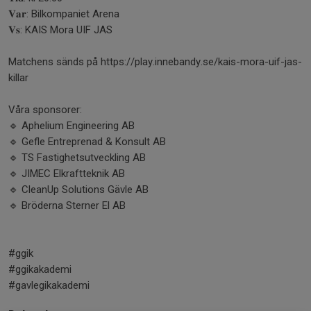
𝐕𝐚𝐫: Bilkompaniet Arena
𝐕𝐬: KAIS Mora UIF JAS
Matchens sänds på https://play.innebandy.se/kais-mora-uif-jas-
killar
Våra sponsorer:
🔹 Aphelium Engineering AB
🔹 Gefle Entreprenad & Konsult AB
🔹 TS Fastighetsutveckling AB
🔹 JIMEC Elkraftteknik AB
🔹 CleanUp Solutions Gävle AB
🔹 Bröderna Sterner El AB
#ggik
#ggikakademi
#gavlegikakademi