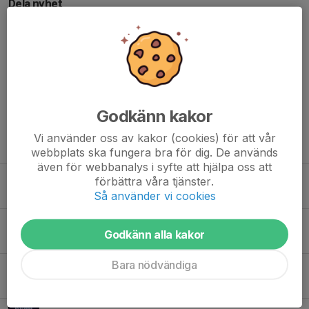
Dela nyhet
Kommentarer
Godkänn kakor
Vi använder oss av kakor (cookies) för att vår
Tidigare nyheter
webbplats ska fungera bra för dig. De används
även för webbanalys i syfte att hjälpa oss att
Akademitruppen 2026/2027
förbättra våra tjänster.
Så använder vi cookies
6 jun, 12:26
0
Säsongsavslutning för Akademin 25/26
Godkänn alla kakor
2 maj, 19:03
0
Bara nödvändiga
Vinst mot IBF Gagnef i sista omgången av H2 nedflyttningsserie
26 mar, 07:43
0