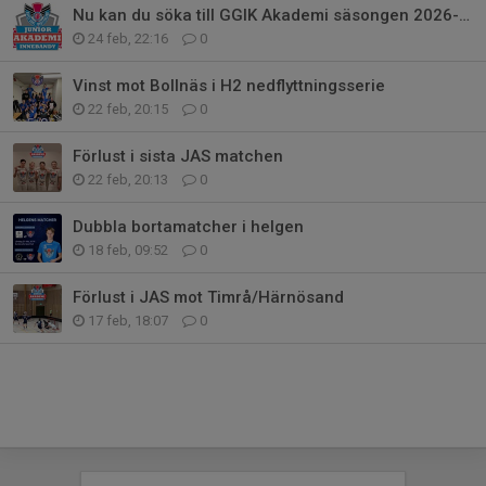
Nu kan du söka till GGIK Akademi säsongen 2026-27!
24 feb, 22:16
0
Vinst mot Bollnäs i H2 nedflyttningsserie
22 feb, 20:15
0
Förlust i sista JAS matchen
22 feb, 20:13
0
Dubbla bortamatcher i helgen
18 feb, 09:52
0
Förlust i JAS mot Timrå/Härnösand
17 feb, 18:07
0