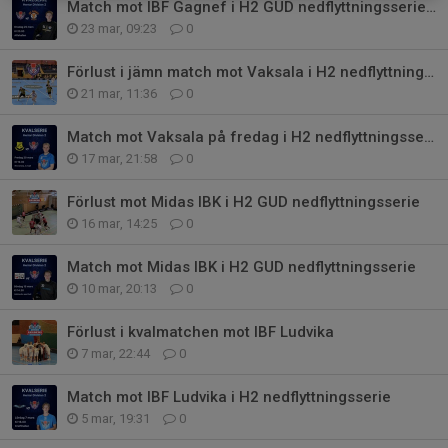
Match mot IBF Gagnef i H2 GUD nedflyttningsserie på onsdag
23 mar, 09:23
0
Förlust i jämn match mot Vaksala i H2 nedflyttningsserie
21 mar, 11:36
0
Match mot Vaksala på fredag i H2 nedflyttningsserie
17 mar, 21:58
0
Förlust mot Midas IBK i H2 GUD nedflyttningsserie
16 mar, 14:25
0
Match mot Midas IBK i H2 GUD nedflyttningsserie
10 mar, 20:13
0
Förlust i kvalmatchen mot IBF Ludvika
7 mar, 22:44
0
Match mot IBF Ludvika i H2 nedflyttningsserie
5 mar, 19:31
0