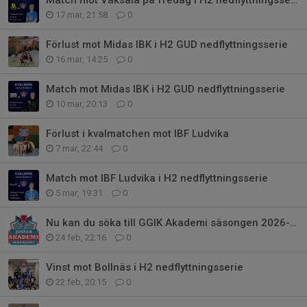
Match mot Vaksala på fredag i H2 nedflyttningsserie
17 mar, 21:58
0
Förlust mot Midas IBK i H2 GUD nedflyttningsserie
16 mar, 14:25
0
Match mot Midas IBK i H2 GUD nedflyttningsserie
10 mar, 20:13
0
Förlust i kvalmatchen mot IBF Ludvika
7 mar, 22:44
0
Match mot IBF Ludvika i H2 nedflyttningsserie
5 mar, 19:31
0
Nu kan du söka till GGIK Akademi säsongen 2026-27!
24 feb, 22:16
0
Vinst mot Bollnäs i H2 nedflyttningsserie
22 feb, 20:15
0