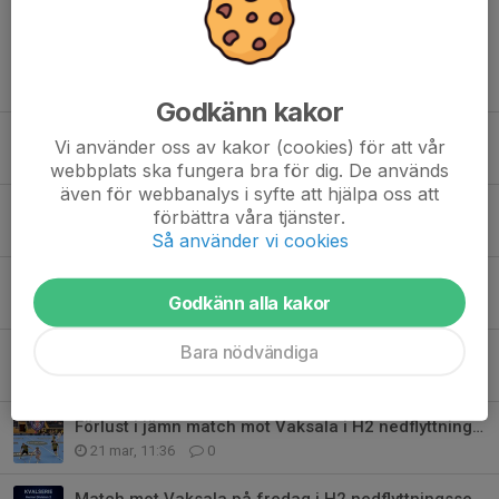
Tidigare nyheter
Godkänn kakor
Akademitruppen 2026/2027
Vi använder oss av kakor (cookies) för att vår
6 jun, 12:26
0
webbplats ska fungera bra för dig. De används
även för webbanalys i syfte att hjälpa oss att
Säsongsavslutning för Akademin 25/26
förbättra våra tjänster.
2 maj, 19:03
0
Så använder vi cookies
Vinst mot IBF Gagnef i sista omgången av H2 nedflyttningsserie
Godkänn alla kakor
26 mar, 07:43
0
Bara nödvändiga
Match mot IBF Gagnef i H2 GUD nedflyttningsserie på onsdag
23 mar, 09:23
0
Förlust i jämn match mot Vaksala i H2 nedflyttningsserie
21 mar, 11:36
0