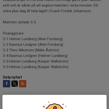
sett och är sånär på att avgöra matchen i sista minuten. Ett
extra plus idag åt hela laget! /Coach Fredrik Johansson
Matchen slutade 5-5.
Poänggörare:
2-1 Helmer Lundberg (Alvin Forsberg)
2-2 Rasmus Lindgren (Alvin Forsberg)
2-3 Theo Wikström (Malte Åström)
3-4 Rasmus Lindgren (Helmer Lundberg)
3-5 Helmer Lundberg (Kasper Wallström)
3-5 Helmer Lundberg (Kasper Wallström)
Dela nyhet
Kommentarer