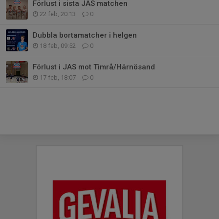
Förlust i sista JAS matchen
22 feb, 20:13
0
Dubbla bortamatcher i helgen
18 feb, 09:52
0
Förlust i JAS mot Timrå/Härnösand
17 feb, 18:07
0