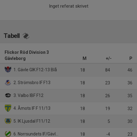
Inget referat skrivet
Tabell
Flickor Röd Division 3
Gävleborg
M
+/-
P
1. Gävle GIK F12-13 Blå
18
84
46
2. Strömsbro IF F13
18
23
36
3. Valbo IBF F12
18
26
35
4. Åmots IF F 11/13
18
19
32
5. IK Ljusdal F11/12
18
5
30
6. Norrsundets IF/Gävle GIK
18
-4
23