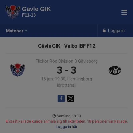
Gävle GIK
F11-13
Logga in
Matcher
Gävle GIK - Valbo IBF F12
Flickor Röd Division 3 Gävleborg
3 - 3
16 jan, 19:30, Hemlingborg
idrottshall
Samling 18:30
Endast kallade kunde anmäla sig till aktiviteten. 18 personer var kallade.
Logga in här