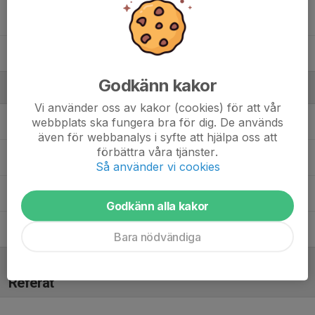
17. Tilda Kamerer-Carlsson
39. Wilda Söder
Godkänn kakor
Ledare
Vi använder oss av kakor (cookies) för att vår
webbplats ska fungera bra för dig. De används
Andreas Carlsson
Ass. tränare
även för webbanalys i syfte att hjälpa oss att
förbättra våra tjänster.
Madeleine Landberg
Ledare
Så använder vi cookies
Martin Östlund
Lagledare/Kassör
Godkänn alla kakor
Mikael Andersson
Tränare
Bara nödvändiga
Referat