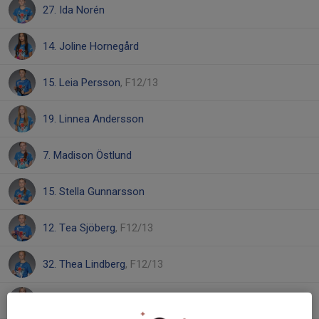
27. Ida Norén
14. Joline Hornegård
15. Leia Persson
, F12/13
19. Linnea Andersson
7. Madison Östlund
15. Stella Gunnarsson
12. Tea Sjöberg
, F12/13
32. Thea Lindberg
, F12/13
6. Thelise Ramberg
, F12/13