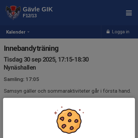
Gävle GIK
F12/13
Logga in
Kalender
Innebandyträning
Tisdag 30 sep 2025, 17:15-18:30
Nynäshallen
Samling: 17:05
Samsyn gäller och sommaraktiviteter går i första hand.
Om man har annan aktivitet eller är sjuk så skriv det som
anledning.
Kom ihåg klubba, glasögon, skor och vattenflaska.