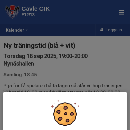
Gävle GIK
F12/13
Logga in
Kalender
Ny träningstid (blå + vit)
Torsdag 18 sep 2025, 19:00-20:00
Nynäshallen
Samling: 18:45
Pga för få spelare i båda lagen så slår vi ihop träningen.
Vi har tid 19-20 men frivilligt att vara där 18.30-20.30