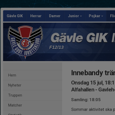
Gävle GIK
Herrar
Damer
Junior
Pojkar
Fl
F12/13
Innebandy trän
Hem
Onsdag 15 jul, 18:
Nyheter
Alfahallen - Gavle
Truppen
Samling: 18:05
Matcher
Sommar aktivitet ska pr