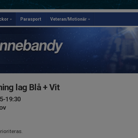
ickor
Parasport
Veteran/Motionär
ing lag Blå + Vit
15-19:30
hov
ioriteras.