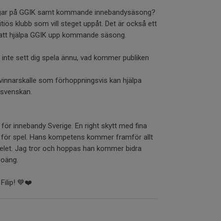
ningar på GGIK samt kommande innebandysäsong?
tiös klubb som vill steget uppåt. Det är också ett
lv att hjälpa GGIK upp kommande säsong.
m inte sett dig spela ännu, vad kommer publiken
 vinnarskalle som förhoppningsvis kan hjälpa
llsvenskan.
 för innebandy Sverige. En right skytt med fina
ne för spel. Hans kompetens kommer framför allt
pelet. Jag tror och hoppas han kommer bidra
poäng.
Filip! 💙❤️