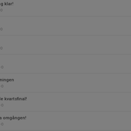
ng klar!
0
0
0
0
gningen
0
 kvartsfinal!
0
ra omgången!
0