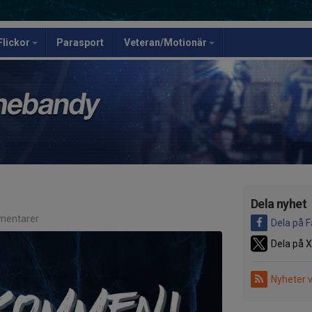
Flickor
Parasport
Veteran/Motionär
Dela nyhet
entarer
Dela på 
Dela på X
Nyheter 