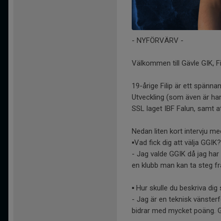
- NYFÖRVÄRV -
Välkommen till Gävle GIK, Fil
19-årige Filip är ett spänn
Utveckling (som även är h
SSL laget IBF Falun, samt 
Nedan liten kort intervju med
▪️Vad fick dig att välja GGIK?
- Jag valde GGIK då jag har f
en klubb man kan ta steg fra
▪️ Hur skulle du beskriva di
- Jag är en teknisk vänste
bidrar med mycket poäng. Gil