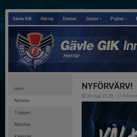
Gävle GIK
Herrar
Damer
Junior
Pojkar
Herrar
NYFÖRVÄRV!
Hem
20 maj, 22:28
0 komm
Nyheter
Truppen
Matcher
Kalender