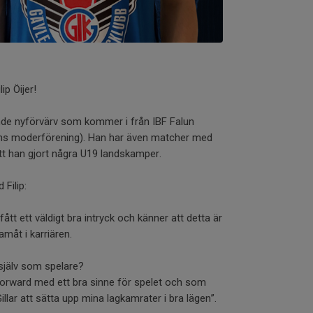
ip Öijer!
ande nyförvärv som kommer i från IBF Falun
ans moderförening). Han har även matcher med
att han gjort några U19 landskamper.
 Filip:
ått ett väldigt bra intryck och känner att detta är
måt i karriären.
g själv som spelare?
rforward med ett bra sinne för spelet och som
lar att sätta upp mina lagkamrater i bra lägen”.