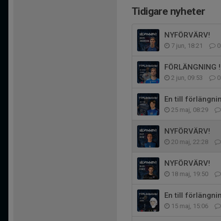
Tidigare nyheter
NYFÖRVÄRV!
7 jun, 18:21
0
FÖRLÄNGNING !
2 jun, 09:53
0
En till förlängni
25 maj, 08:29
NYFÖRVÄRV!
20 maj, 22:28
NYFÖRVÄRV!
18 maj, 19:50
En till förlängni
15 maj, 15:06