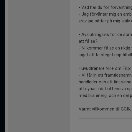
▪️ Vad har du för förvänt
- Jag förväntar mig en ambi
krav jag sätter på mig sjä
▪️ Avslutningsvis för de so
att få se?
- Ni kommer få se en riktig
laget att ta steget upp till a
Huvudtränare Nille om Filip:
- Vi får in ett framtidsnamn
handleder och ett fint sin
att synas i det offensiva s
med bra energi och en del 
Varmt välkommen till GGIK, 