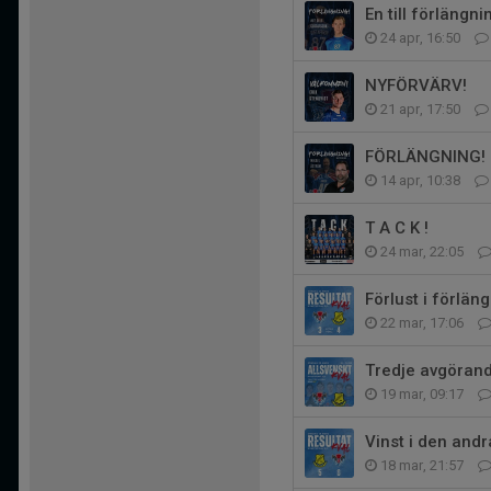
En till förlängni
24 apr, 16:50
NYFÖRVÄRV!
21 apr, 17:50
FÖRLÄNGNING!
14 apr, 10:38
T A C K !
24 mar, 22:05
Förlust i förlän
22 mar, 17:06
Tredje avgörande
19 mar, 09:17
Vinst i den and
18 mar, 21:57