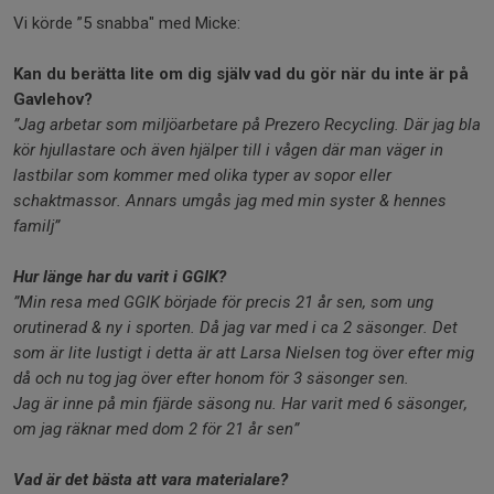
Vi körde ”5 snabba" med Micke:
Kan du berätta lite om dig själv vad du gör när du inte är på
Gavlehov?
”Jag arbetar som miljöarbetare på Prezero Recycling. Där jag bla
kör hjullastare och även hjälper till i vågen där man väger in
lastbilar som kommer med olika typer av sopor eller
schaktmassor. Annars umgås jag med min syster & hennes
familj”
Hur länge har du varit i GGIK?
”Min resa med GGIK började för precis 21 år sen, som ung
orutinerad & ny i sporten. Då jag var med i ca 2 säsonger. Det
som är lite lustigt i detta är att Larsa Nielsen tog över efter mig
då och nu tog jag över efter honom för 3 säsonger sen.
Jag är inne på min fjärde säsong nu. Har varit med 6 säsonger,
om jag räknar med dom 2 för 21 år sen”
Vad är det bästa att vara materialare?