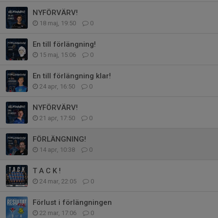
NYFÖRVÄRV!
18 maj, 19:50
0
En till förlängning!
15 maj, 15:06
0
En till förlängning klar!
24 apr, 16:50
0
NYFÖRVÄRV!
21 apr, 17:50
0
FÖRLÄNGNING!
14 apr, 10:38
0
T A C K !
24 mar, 22:05
0
Förlust i förlängningen
22 mar, 17:06
0