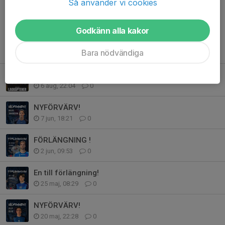
Så använder vi cookies
Godkänn alla kakor
Tidigare nyheter
Bara nödvändiga
Herrlagets lagkaptener 26/27!
6 aug, 22:04
0
NYFÖRVÄRV!
7 jun, 18:21
0
FÖRLÄNGNING !
2 jun, 09:53
0
En till förlängning!
25 maj, 08:29
0
NYFÖRVÄRV!
20 maj, 22:28
0