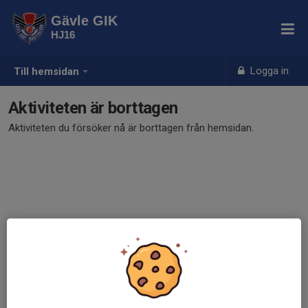
Gävle GIK
HJ16
Logga in
Till hemsidan
Aktiviteten är borttagen
Aktiviteten du försöker nå är borttagen från hemsidan.