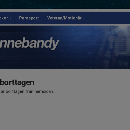
ickor
Parasport
Veteran/Motionär
 borttagen
å är borttagen från hemsidan.