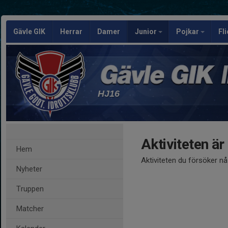
Gävle GIK
Herrar
Damer
Junior
Pojkar
Fl
HJ16
Aktiviteten är
Hem
Aktiviteten du försöker n
Nyheter
Truppen
Matcher