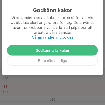
17
Godkänn kakor
Mån
Vi använder oss av kakor (cookies) för att vår
18
webbplats ska fungera bra för dig. De används
Tis
även för webbanalys i syfte att hjälpa oss att
19
förbättra våra tjänster.
Ons
Så använder vi cookies
20
Godkänn alla kakor
Tor
21
Bara nödvändiga
Fre
22
Lör
23
Sön
v.30