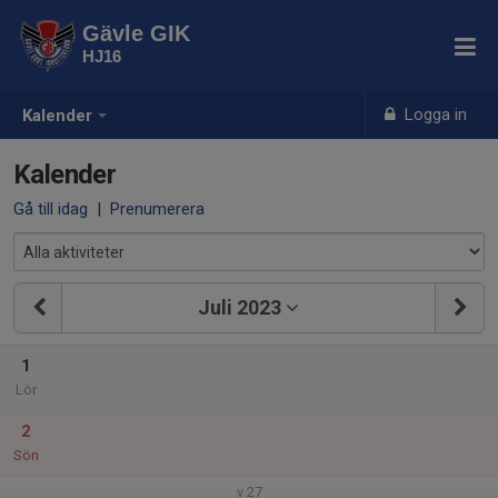
Gävle GIK
HJ16
Logga in
Kalender
Kalender
Gå till idag
|
Prenumerera
Juli 2023
1
Lör
2
Sön
v.27