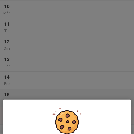
10
Mån
11
Tis
12
Ons
13
Tor
14
Fre
15
Lör
16
Sön
v.29