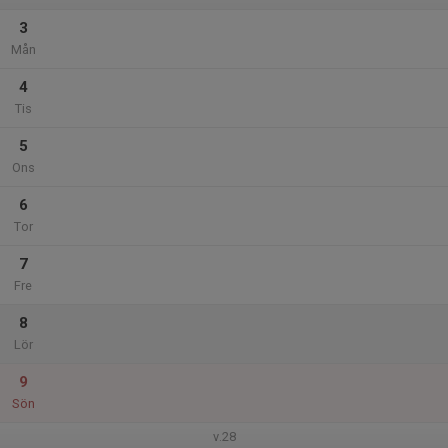
3
Mån
4
Tis
5
Ons
6
Tor
7
Fre
8
Lör
9
Sön
v.28