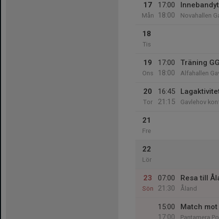
17
17:00
Innebandyt
18:00
Mån
Novahallen G
18
Tis
19
17:00
Träning GG
18:00
Ons
Alfahallen Ga
20
16:45
Lagaktivit
21:15
Tor
Gavlehov konf
21
Fre
22
Lör
23
07:00
Resa till Å
21:30
Sön
Åland
15:00
Match mot
17:00
Pantamera Poj