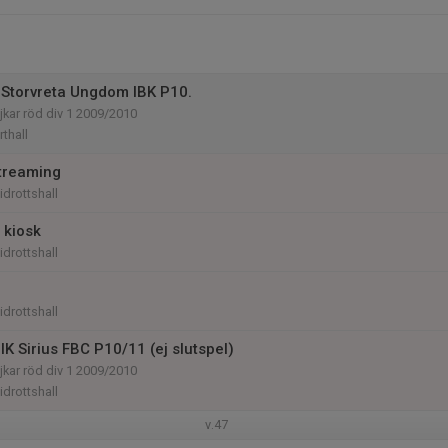
Storvreta Ungdom IBK P10.
kar röd div 1 2009/2010
thall
streaming
drottshall
s kiosk
drottshall
drottshall
K Sirius FBC P10/11 (ej slutspel)
kar röd div 1 2009/2010
drottshall
v.47