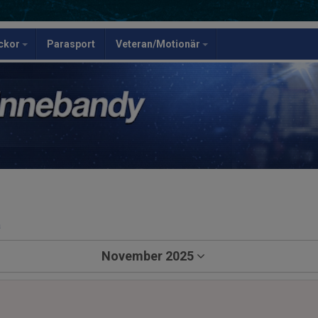
ickor
Parasport
Veteran/Motionär
a
November 2025