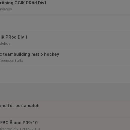
räning GGIK PRöd Div1
avlehov
IK PRöd Div 1
vlehov
et: teambuilding mat o hockey
erensen i alfa
land för bortamatch
 FBC Åland P09/10
kar röd div 1 2009/2010