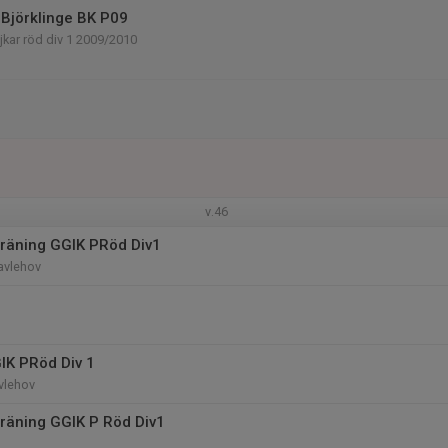
Björklinge BK P09
kar röd div 1 2009/2010
v.46
räning GGIK PRöd Div1
avlehov
IK PRöd Div 1
vlehov
räning GGIK P Röd Div1