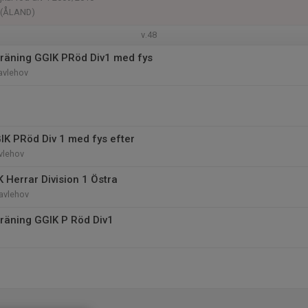
n (ÅLAND)
v.48
räning GGIK PRöd Div1 med fys
avlehov
IK PRöd Div 1 med fys efter
vlehov
 Herrar Division 1 Östra
Gavlehov
räning GGIK P Röd Div1