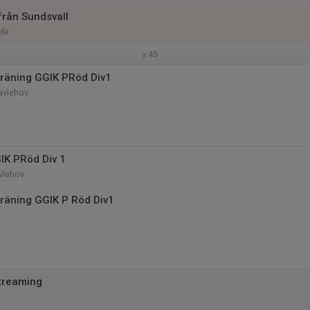
rån Sundsvall
vle
v.45
räning GGIK PRöd Div1
avlehov
IK PRöd Div 1
vlehov
räning GGIK P Röd Div1
streaming