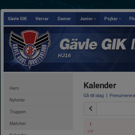
Gävle GIK
Herrar
Damer
Junior
Pojkar
Fl
HJ16
Kalender
Hem
Gå till idag
|
Prenumerer
Nyheter
Truppen
Matcher
1
Lör