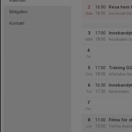
Kalender
2
16:00
Resa hem f
Bildgalleri
18:30
Sön
Sundsvall-Gä
Kontakt
3
17:00
Innebandyt
18:00
Mån
Novahallen G
4
Tis
5
17:00
Träning GG
18:00
Ons
Alfahallen Ga
6
16:30
Innebandyt
17:30
Tor
Nynäshallen
7
Fre
8
11:00
Filma för 
13:00
Lör
Träffen Arena