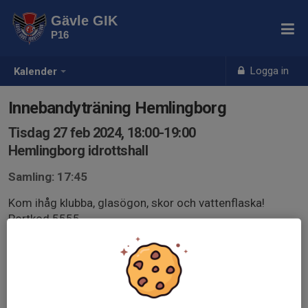
Gävle GIK
P16
Logga in
Kalender
Innebandyträning Hemlingborg
Tisdag 27 feb 2024, 18:00-19:00
Hemlingborg idrottshall
Samling: 17:45
Kom ihåg klubba, glasögon, skor och vattenflaska!
Portkod 5555.