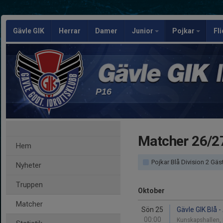
Gävle GIK
Herrar
Damer
Junior
Pojkar
Fl
P16
Matcher 26/2
Hem
Pojkar Blå Division 2 Gästrikland (2016) g
Nyheter
Truppen
Oktober
Matcher
Sön 25
Gävle GIK Blå 
00:00
Kunskapshallen,