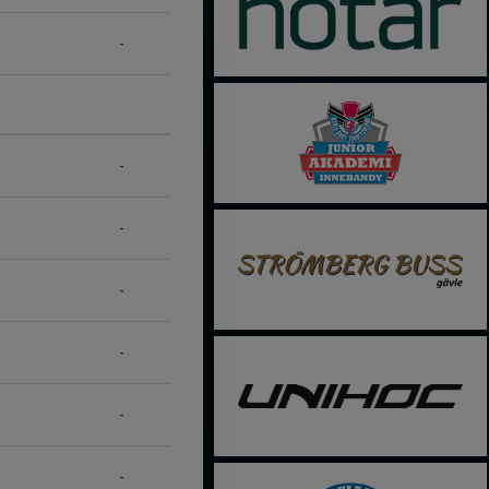
-
-
-
-
-
-
-