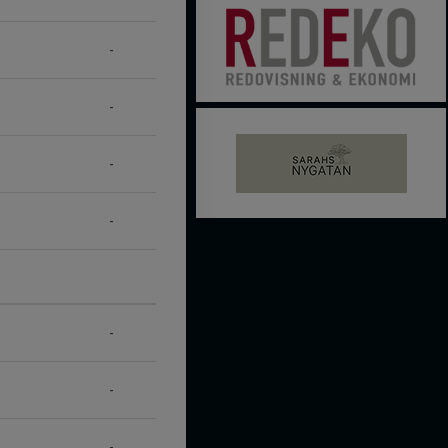
-
-
-
-
-
-
-