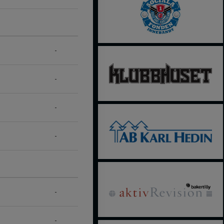
-
-
-
-
-
-