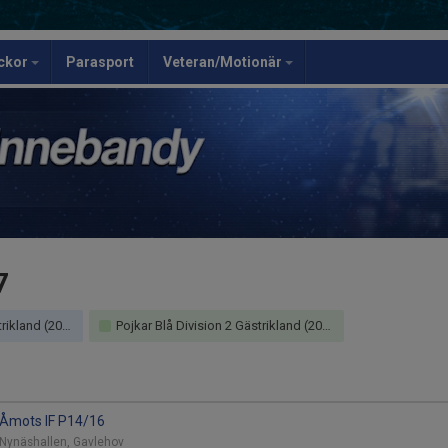
ickor
Parasport
Veteran/Motionär
7
rupp A (Gävleborg)
Pojkar Blå Division 2 Gästrikland (2016) grupp A (Gävleborg)
- Åmots IF P14/16
 Nynäshallen, Gavlehov