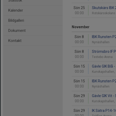
Statistik
Sön 25
Skutskärs IBK 
Kalender
00:00
Rotskärsskolans
Bildgalleri
November
Dokument
Sön 8
IBK Runsten P2
Kontakt
00:00
Nynäshallen
Sön 8
Strömsbro IF P
00:00
Testebo Arena
Sön 15
Gävle GIK Blå 
00:00
Kunskapshallen,
Sön 15
IBK Runsten P2
00:00
Nynäshallen
Sön 29
Gävle GIK Vit -
00:00
Kunskapshallen,
Sön 29
IK Sätra P14-16
00:00