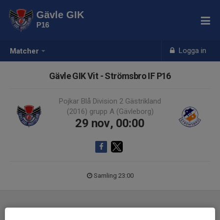
Gävle GIK
P16
Logga in
Matcher
Gävle GIK Vit - Strömsbro IF P16
Pojkar Blå Division 2 Gästrikland
(2016) grupp A (Gävleborg)
29 nov, 00:00
Samling 23:00
Laguppställning