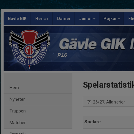
Gävle GIK
Herrar
Damer
Junior
Pojkar
Fl
P16
Spelarstatisti
Hem
Nyheter
26/27, Alla serier
Truppen
Spelare
Matcher