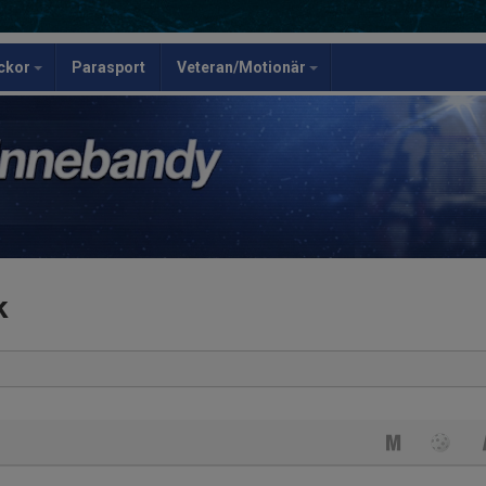
ickor
Parasport
Veteran/Motionär
k