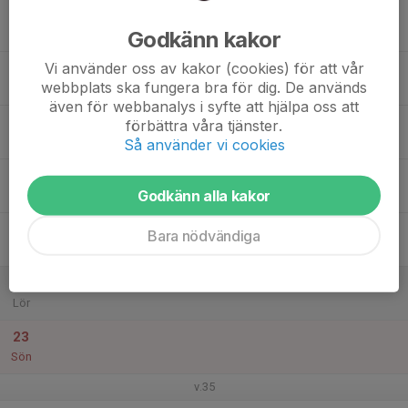
17
Godkänn kakor
Mån
Vi använder oss av kakor (cookies) för att vår
18
webbplats ska fungera bra för dig. De används
Tis
även för webbanalys i syfte att hjälpa oss att
19
förbättra våra tjänster.
Ons
Så använder vi cookies
20
Godkänn alla kakor
Tor
21
Bara nödvändiga
Fre
22
Lör
23
Sön
v.35