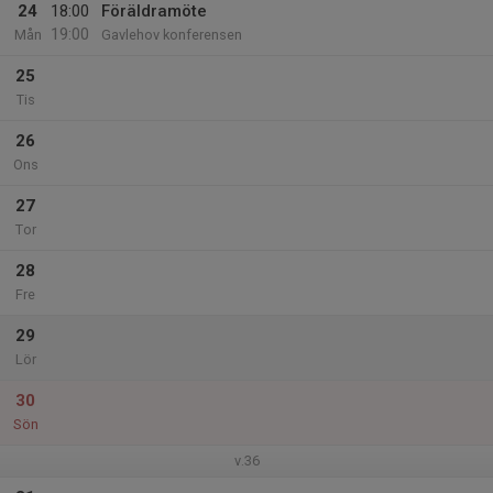
24
18:00
Föräldramöte
19:00
Mån
Gavlehov konferensen
25
Tis
26
Ons
27
Tor
28
Fre
29
Lör
30
Sön
v.36