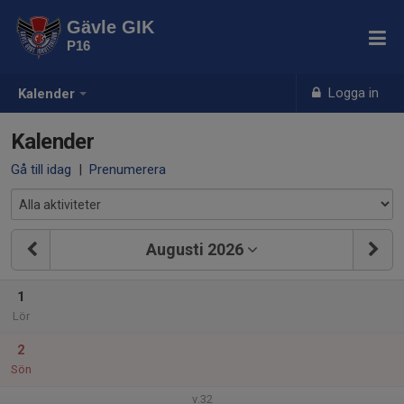
Gävle GIK
P16
Logga in
Kalender
Kalender
Gå till idag
|
Prenumerera
Augusti 2026
1
Lör
2
Sön
v.32