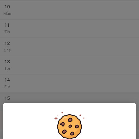
10
Mån
11
Tis
12
Ons
13
Tor
14
Fre
15
Lör
16
Sön
v.34