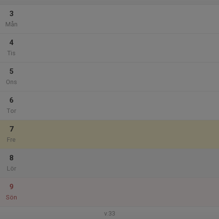
3
Mån
4
Tis
5
Ons
6
Tor
7
Fre
8
Lör
9
Sön
v.33