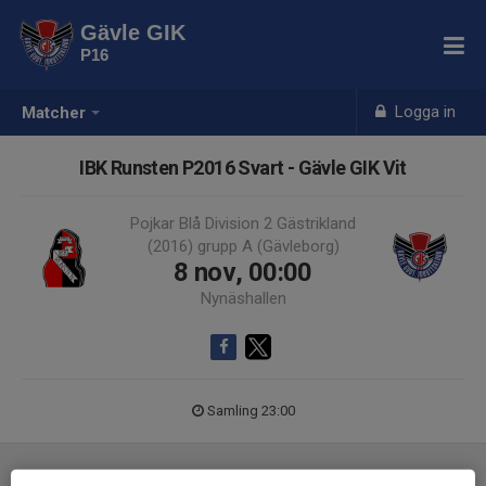
Gävle GIK
P16
Logga in
Matcher
IBK Runsten P2016 Svart - Gävle GIK Vit
Pojkar Blå Division 2 Gästrikland
(2016) grupp A (Gävleborg)
8 nov, 00:00
Nynäshallen
Samling 23:00