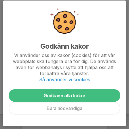
Svara senast 1 augusti men gärna så fort som möjligt.
https://goranssoncupinnebandy.cupmanager.net/start
goranssoncupinnebandy.cupmanager.net/start
Godkänn kakor
Vi använder oss av kakor (cookies) för att vår
webbplats ska fungera bra för dig. De används
Endast kallade kan anmäla sig till aktiviteten. 30 personer är
även för webbanalys i syfte att hjälpa oss att
kallade.
förbättra våra tjänster.
Logga in här
Så använder vi cookies
Godkänn alla kakor
Bara nödvändiga