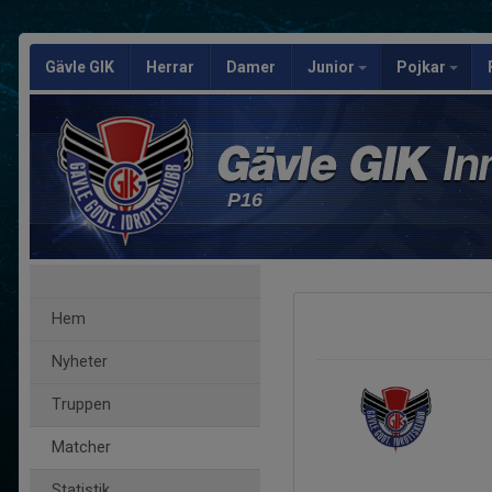
Gävle GIK
Herrar
Damer
Junior
Pojkar
P16
Hem
Nyheter
Truppen
Matcher
Statistik