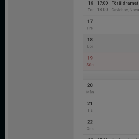
16
17:00
Föräldramat
18:00
Tor
Gavlehov, Nova
17
Fre
18
Lör
19
Sön
20
Mån
21
Tis
22
Ons