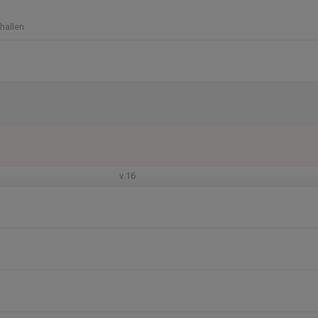
hallen
v.16