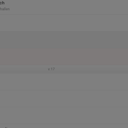
ch
hallen
v.17