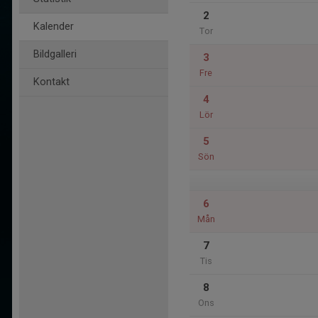
2
Kalender
Tor
Bildgalleri
3
Fre
Kontakt
4
Lör
5
Sön
6
Mån
7
Tis
8
Ons