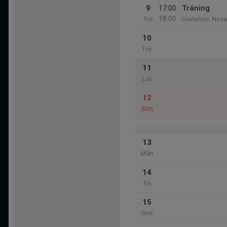
9
17:00
Träning
18:00
Tor
Gavlehov, Nova
10
Fre
11
Lör
12
Sön
13
Mån
14
Tis
15
Ons