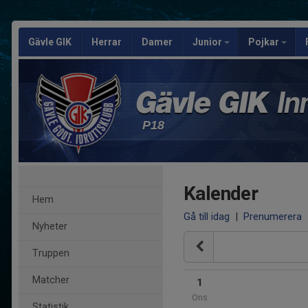
Gävle GIK
Herrar
Damer
Junior
Pojkar
P18
Kalender
Hem
Gå till idag
|
Prenumerera
Nyheter
Truppen
Matcher
1
Ons
Statistik