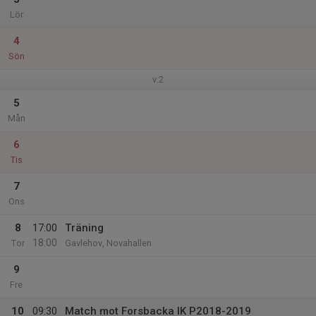
Lör
4
Sön
v.2
5
Mån
6
Tis
7
Ons
8
17:00
Träning
18:00
Tor
Gavlehov, Novahallen
9
Fre
10
09:30
Match mot Forsbacka IK P2018-2019