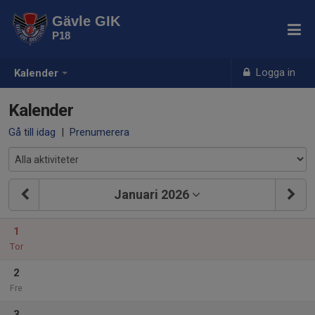
Gävle GIK
P18
Logga in
Kalender
Kalender
Gå till idag
|
Prenumerera
Januari 2026
1
Tor
2
Fre
3