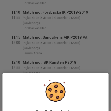
Forsbackahallen
11:10
Match mot Forsbacka IK P2018-2019
11:55
Pojkar Grön Division 3 Gästrikland (2018)
(Gävleborg)
Forsbackahallen
11:15
Match mot Sandvikens AIK P2018 Vit
12:00
Pojkar Grön Division 3 Gästrikland (2018)
(Gävleborg)
Ferrum Arena
12:10
Match mot IBK Runsten P2018
12:55
Pojkar Grön Division 3 Gästrikland (2018)
(Gävleborg)
Forsbackahallen
12:45
Match mot IK Sätra P18-19
13:30
Pojkar Grön Division 3 Gästrikland (2018)
(Gävleborg)
Ferrum Arena