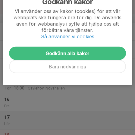
Godkänn kakor
11
Sön
Vi använder oss av kakor (cookies) för att vår
webbplats ska fungera bra för dig. De används
v.3
även för webbanalys i syfte att hjälpa oss att
12
förbättra våra tjänster.
Mån
Så använder vi cookies
13
Godkänn alla kakor
Tis
14
Bara nödvändiga
Ons
15
17:00
Träning
18:00
Tor
Gavlehov, Novahallen
16
Fre
17
Lör