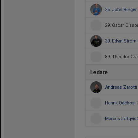
26. John Berger
29. Oscar Olsso
30. Edvin Ström
89. Theodor Gra
Ledare
Andreas Zarott
Henrik Odelros
Marcus Löfqvis