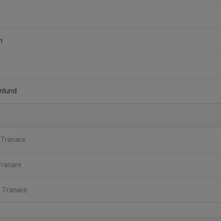
n
nlund
i
Tränare
Tränare
t
Tränare