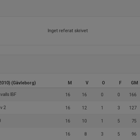
Inget referat skrivet
(2010) (Gävleborg)
M
V
O
F
GM
valls IBF
16
16
0
0
166
iv 2
16
12
1
3
127
0
16
10
1
5
75
16
8
3
5
96