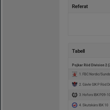
Referat
Tabell
Pojkar Röd Division 2 
1. FBC Nordic/Sunds
2. Gävle GIK P Röd D
3. Hofors IBK P09-1
4. Skutskärs IBK 10