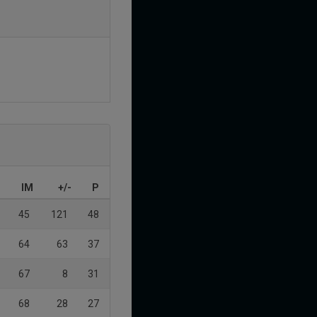
IM
+/-
P
45
121
48
64
63
37
67
8
31
68
28
27