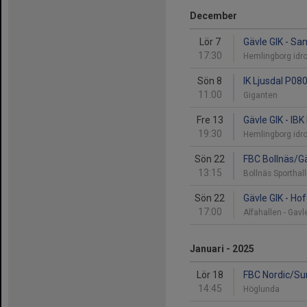
December
Lör 7
Gävle GIK - Sa
17:30
Hemlingborg idr
Sön 8
IK Ljusdal P080
11:00
Giganten
Fre 13
Gävle GIK - I
19:30
Hemlingborg idr
Sön 22
FBC Bollnäs/Gä
13:15
Bollnäs Sporthal
Sön 22
Gävle GIK - Ho
17:00
Alfahallen - Gav
Januari - 2025
Lör 18
FBC Nordic/Sun
14:45
Höglunda