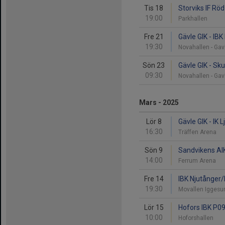
Tis 18
Storviks IF Röd
19:00
Parkhallen
Fre 21
Gävle GIK - I
19:30
Novahallen - Ga
Sön 23
Gävle GIK - Sk
09:30
Novahallen - Ga
Mars - 2025
Lör 8
Gävle GIK - IK 
16:30
Träffen Arena
Sön 9
Sandvikens AIK
14:00
Ferrum Arena
Fre 14
IBK Njutånger
19:30
Movallen Igges
Lör 15
Hofors IBK P09
10:00
Hoforshallen