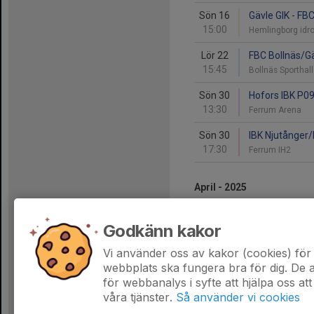
Sön 16
Gävle GIK - FB
15:00
Hemlingborg idr
Lör 22
FBC Bollnäs/Gä
15:45
Bollnäs Sporthal
Sön 30
Hofors IBK P09
13:30
Ferrum Arena
Sön 30
IBK Njutånger
17:30
Ferrum IH2
April - 2025
Lör 5
Gävle GIK - St
Godkänn kakor
10:30
Valbo Sportcen
Vi använder oss av kakor (cookies) för 
Sön 6
Gävle GIK - FB
webbplats ska fungera bra för dig. De
14:00
Testebo Arena
för webbanalys i syfte att hjälpa oss att
våra tjänster.
Så använder vi cookies