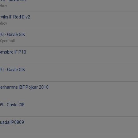
lehov
rviks IF Röd Div2
lehov
10 - Gävle GIK
 Sporthall
römsbro IF P10
10 - Gävle GIK
derhamns IBF Pojkar 2010
9 - Gävle GIK
Ljusdal P0809