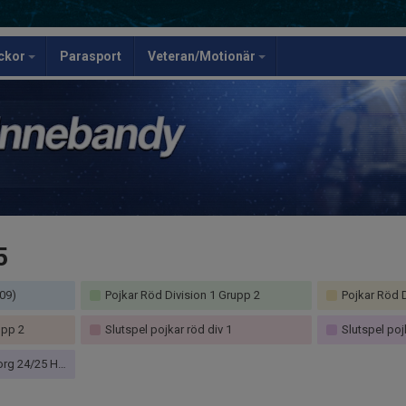
ickor
Parasport
Veteran/Motionär
5
009)
Pojkar Röd Division 1 Grupp 2
Pojkar Röd Div
upp 2
Slutspel pojkar röd div 1
Slutspel poj
ojkar) (Gävleborg)