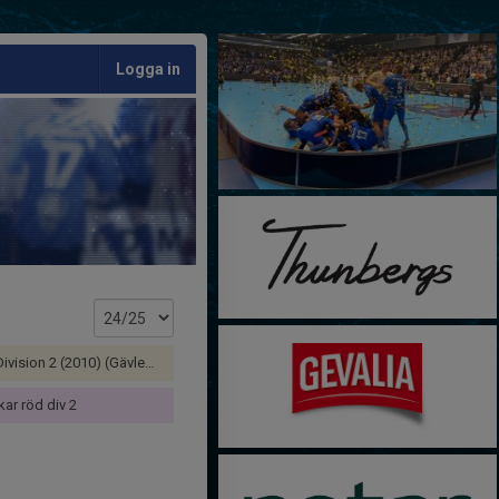
Logga in
ision 2 (2010) (Gävleborg)
kar röd div 2