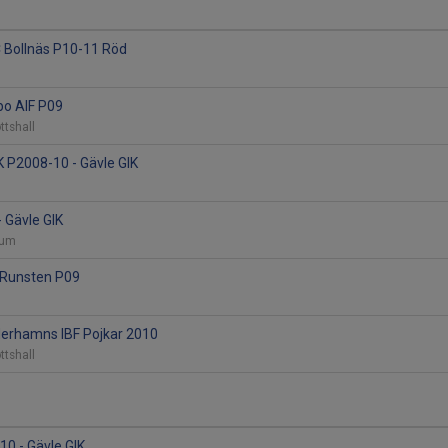
C Bollnäs P10-11 Röd
lbo AIF P09
ottshall
 P2008-10 - Gävle GIK
- Gävle GIK
trum
K Runsten P09
derhamns IBF Pojkar 2010
ottshall
10 - Gävle GIK