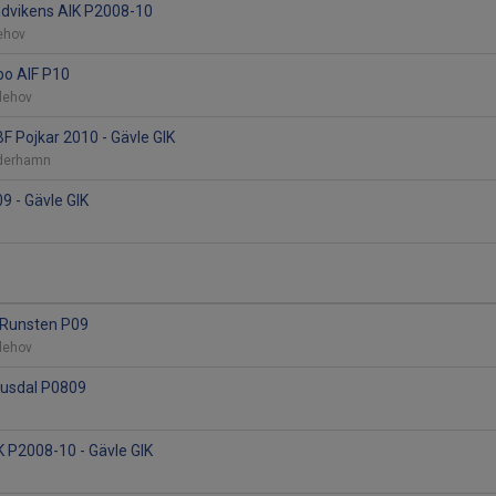
ndvikens AIK P2008-10
lehov
lbo AIF P10
vlehov
 Pojkar 2010 - Gävle GIK
Söderhamn
9 - Gävle GIK
K Runsten P09
vlehov
Ljusdal P0809
 P2008-10 - Gävle GIK