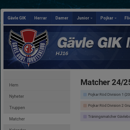
Gävle GIK
Herrar
Damer
Junior
Pojkar
Fl
HJ16
Matcher 24/2
Hem
Pojkar Röd Division 1 (2
Nyheter
Pojkar Röd Division 2 Gr
Truppen
Träningsmatcher Gävleborg 24/25 Herrar/P
Matcher