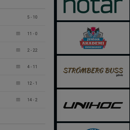
5
-
10
11
-
0
2
-
22
4
-
11
12
-
1
14
-
2