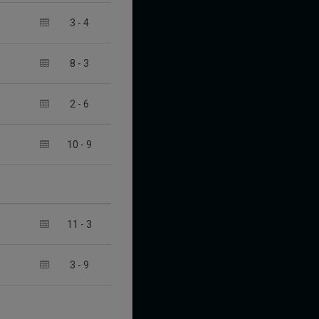
3
-
4
8
-
3
2
-
6
10
-
9
11
-
3
3
-
9