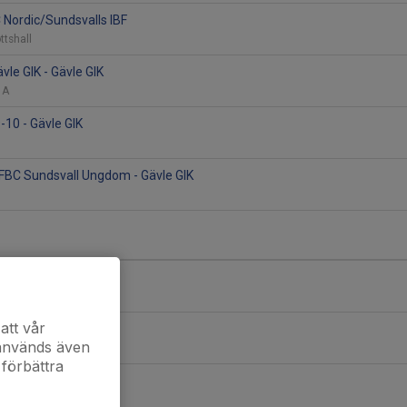
C Nordic/Sundsvalls IBF
ottshall
vle GIK - Gävle GIK
l A
-10 - Gävle GIK
/FBC Sundsvall Ungdom - Gävle GIK
römsbro IF P10
trum
att vår
C Bollnäs/Gävle GIK
 används även
 förbättra