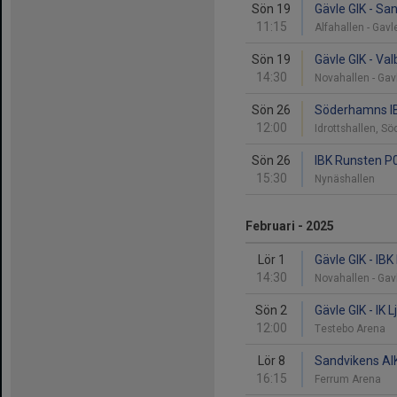
Sön 19
Gävle GIK - Sa
11:15
Alfahallen - Gav
Sön 19
Gävle GIK - Va
14:30
Novahallen - Ga
Sön 26
Söderhamns IBF
12:00
Idrottshallen, 
Sön 26
IBK Runsten P0
15:30
Nynäshallen
Februari - 2025
Lör 1
Gävle GIK - IB
14:30
Novahallen - Ga
Sön 2
Gävle GIK - IK 
12:00
Testebo Arena
Lör 8
Sandvikens AIK
16:15
Ferrum Arena