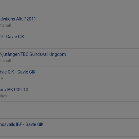
ndvikens AIK P2011
ottshall
9 - Gävle GIK
BK Njutånger/FBC Sundsvall Ungdom
ottshall
vle GIK - Gävle GIK
l A
fors IBK P09-10
lehov
dsvalls IBF - Gävle GIK