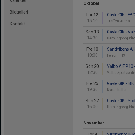
Kalender
Oktober
Bildgalleri
Lör 12
Gävle GIK - FB
15:10
Träffen Arena
Kontakt
Sön 13
Gävle GIK - Va
14:30
Hemlingborg idr
Fre 18
Sandvikens AIK
18:00
Ferrum IH3
Sön 20
Valbo AIF P10 
12:30
Valbo Sportcen
Fre 25
Gävle GIK - IB
19:30
Nynäshallen
Sön 27
Gävle GIK - Sö
16:00
Hemlingborg idr
November
Lör 9
Strömsbro IF P