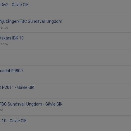
 Div2 - Gävle GIK
BK Njutånger/FBC Sundsvall Ungdom
vlehov
utskärs IBK 10
vlehov
Ljusdal P0809
 P2011 - Gävle GIK
/FBC Sundsvall Ungdom - Gävle GIK
und
-10 - Gävle GIK