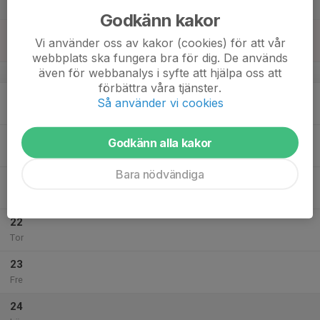
Lör
Godkänn kakor
18
Vi använder oss av kakor (cookies) för att vår
Sön
webbplats ska fungera bra för dig. De används
även för webbanalys i syfte att hjälpa oss att
v.29
förbättra våra tjänster.
19
Så använder vi cookies
Mån
20
Godkänn alla kakor
Tis
Bara nödvändiga
21
Ons
22
Tor
23
Fre
24