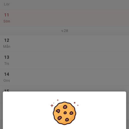
Lör
11
Sön
v.28
12
Mån
13
Tis
14
Ons
15
Tor
16
Fre
17