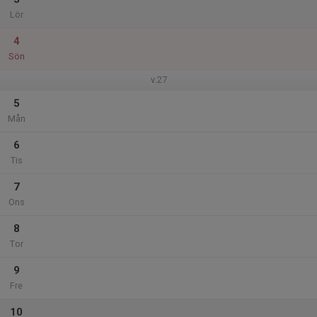
Lör
4
Sön
v.27
5
Mån
6
Tis
7
Ons
8
Tor
9
Fre
10