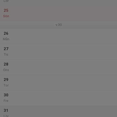
Lör
25
Sön
v.30
26
Mån
27
Tis
28
Ons
29
Tor
30
Fre
31
Lör