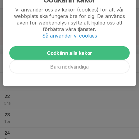
Fre
Vi använder oss av kakor (cookies) för att vår
18
webbplats ska fungera bra för dig. De används
Lör
även för webbanalys i syfte att hjälpa oss att
förbättra våra tjänster.
19
Så använder vi cookies
Sön
v.38
Godkänn alla kakor
20
Bara nödvändiga
Mån
21
Tis
22
Ons
23
Tor
24