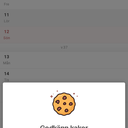
Fre
11
Lör
12
Sön
v.37
13
Mån
14
Tis
15
Ons
16
Tor
17
Godkänn kakor