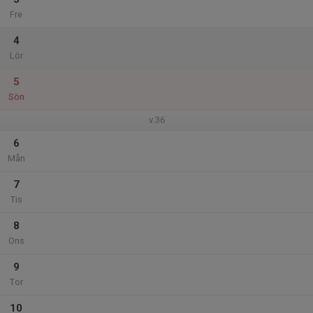
Fre
4
Lör
5
Sön
v.36
6
Mån
7
Tis
8
Ons
9
Tor
10