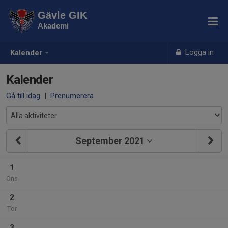
Gävle GIK
Akademi
Logga in
Kalender
Kalender
Gå till idag
|
Prenumerera
September 2021
1
Ons
2
Tor
3