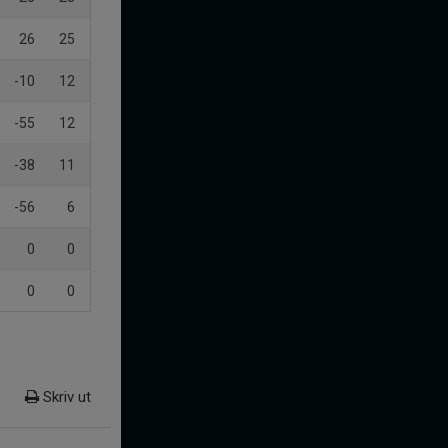
26
25
-10
12
-55
12
-38
11
-56
6
0
0
0
0
Skriv ut