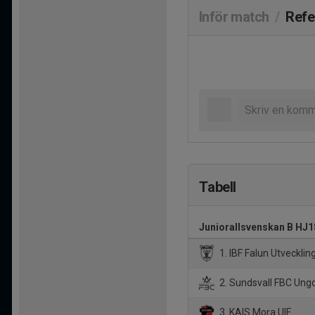
Inför match
/
Refe
Tabell
Juniorallsvenskan B HJ1
1. IBF Falun Utvecklin
2. Sundsvall FBC Un
3. KAIS Mora UIF