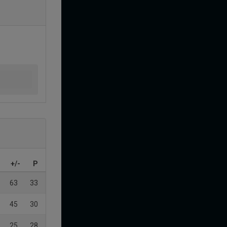
+/-
P
63
33
45
30
25
28