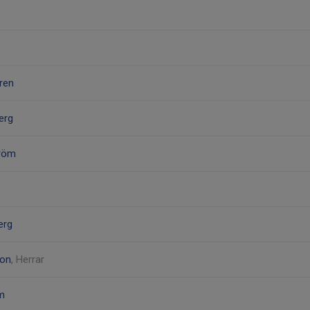
ren
erg
tröm
erg
son
, Herrar
m