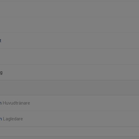
t
rg
on
Huvudtränare
öm
Lagledare