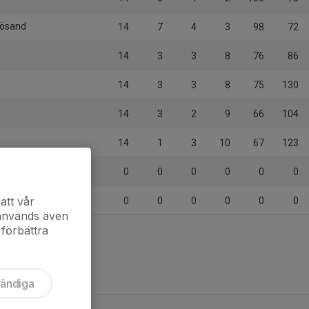
nösand
14
7
4
3
98
72
14
3
3
8
76
86
14
3
3
8
75
130
14
3
2
9
66
104
14
1
3
10
67
123
0
0
0
0
0
0
att vår
0
0
0
0
0
0
 används även
 förbättra
vändiga