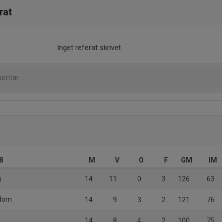
rat
Inget referat skrivet
8
M
V
O
F
GM
IM
g
14
11
0
3
126
63
gdom
14
9
3
2
121
76
14
8
4
2
100
75