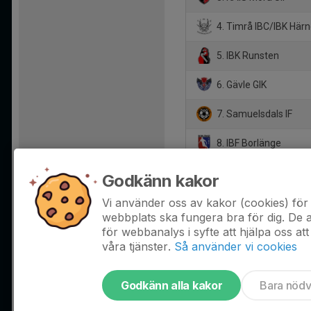
4. Timrå IBC/IBK Här
5. IBK Runsten
6. Gävle GIK
7. Samuelsdals IF
8. IBF Borlänge
9. IBF Gagnef
Godkänn kakor
10. IBF Hedemora
Vi använder oss av kakor (cookies) för 
webbplats ska fungera bra för dig. De
för webbanalys i syfte att hjälpa oss att
våra tjänster.
Så använder vi cookies
Godkänn alla kakor
Bara nöd