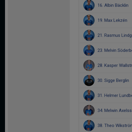
16. Albin Bäcklin
19. Max Lekzén
21. Rasmus Lindg
23. Melvin Söderb
28. Kasper Walls
30. Sigge Berglin
31. Helmer Lundb
34. Melwin Axels
38. Theo Wikströ