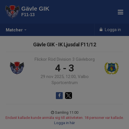
Gävle GIK
F11-13
Logga in
Matcher
Gävle GIK - IK Ljusdal F11/12
Flickor Röd Division 3 Gävleborg
4 - 3
29 nov 2025, 12:00, Valbo
Sportcentrum
Samling 11:00
Endast kallade kunde anmäla sig till aktiviteten. 18 personer var kallade.
Logga in här