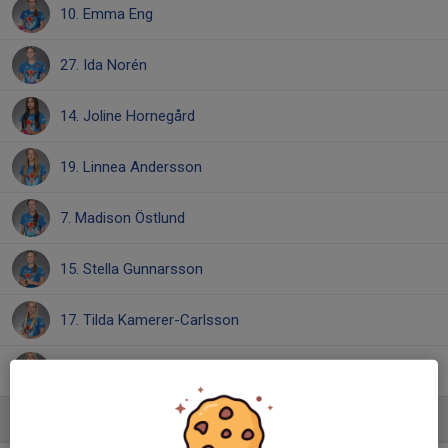
10. Emma Eng
27. Ida Norén
14. Joline Hornegård
19. Linnea Andersson
7. Madison Östlund
15. Stella Gunnarsson
17. Tilda Kamerer-Carlsson
39. Wilda Söder
Ledare