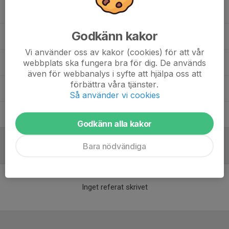
Andreas Carlsson
Ass. tränare
Godkänn kakor
Madeleine Landberg
Ledare
Vi använder oss av kakor (cookies) för att vår
webbplats ska fungera bra för dig. De används
Martin Östlund
Lagledare/Kassör
även för webbanalys i syfte att hjälpa oss att
förbättra våra tjänster.
Mikael Andersson
Tränare
Så använder vi cookies
Per Abrahamsson
Ass. tränare
Godkänn alla kakor
Bara nödvändiga
Referat
Inget referat skrivet