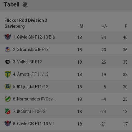
Tabell
Flickor Röd Division 3
Gävleborg
M
+/-
P
1. Gävle GIK F12-13 Blå
18
84
46
2. Strömsbro IF F13
18
23
36
3. Valbo IBF F12
18
26
35
4. Åmots IF F 11/13
18
19
32
5. IK Ljusdal F11/12
18
5
30
6. Norrsundets IF/Gävle GIK
18
-4
23
7. IK Sätra F10-12
18
-24
18
8. Gävle GIK F11-13 Vit
18
-21
17