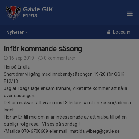
Gävle GIK
F12/13
Logga in
Nyheter
Inför kommande säsong
16 sep 2019
0 kommentarer
Hej på Er alla
Snart drar vi igång med innebandysäsongen 19/20 för GGIK
F12/13
Jag är i dags läge ensam tränare, vilket inte kommer att hålla
över säsongen.
Det är önskvärt att vi är minst 3 ledare samt en kassör/admin i
laget.
Hör av Er till mig om ni är intresserrade av att hjälpa till på en
otroligt rolig resa. Vi ses på söndag !
/Matilda 070-6700669 eller mail matilda.wiberg@gavle.se