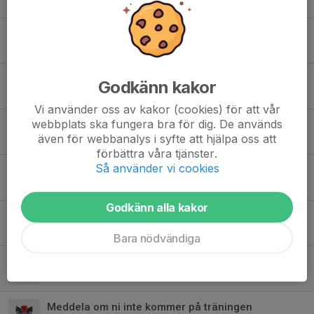
26 okt 2023
0
SPORTLOTTEN 2023
25 okt 2023
0
Föräldrainformation 20/21
Godkänn kakor
9 sep 2020
0
Vi använder oss av kakor (cookies) för att vår
webbplats ska fungera bra för dig. De används
Säsongsstart 20/21
även för webbanalys i syfte att hjälpa oss att
16 aug 2020
0
förbättra våra tjänster.
Så använder vi cookies
Tack för igår!
15 feb 2020
0
Godkänn alla kakor
Pizza och se en dam-match 14/2
5 feb 2020
0
Bara nödvändiga
Provträning för yngre tjejer
24 jan 2020
0
Meddela om ni inte kommer på träningen