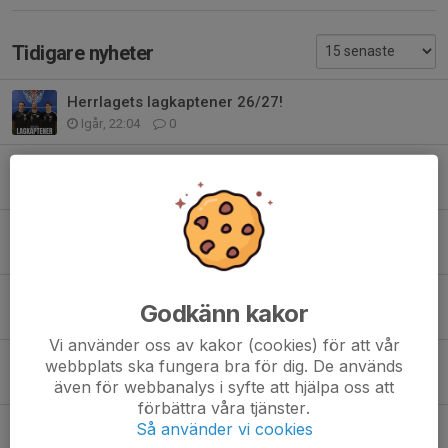
Tidigare nyheter
Herrlagets lagkaptener 26/27!
Igår, 22:04
0
NYFÖRVÄRV!
7 jun, 18:21
0
FÖRLÄNGNING !
2 jun, 09:53
0
En till förlängning!
Godkänn kakor
25 maj, 08:29
0
Vi använder oss av kakor (cookies) för att vår
NYFÖRVÄRV!
webbplats ska fungera bra för dig. De används
20 maj, 22:28
0
även för webbanalys i syfte att hjälpa oss att
förbättra våra tjänster.
NYFÖRVÄRV!
Så använder vi cookies