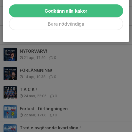
18 maj, 19:50
0
Godkänn alla kakor
En till förlängning!
15 maj, 15:06
0
Bara nödvändiga
En till förlängning klar!
24 apr, 16:50
0
NYFÖRVÄRV!
21 apr, 17:50
0
FÖRLÄNGNING!
14 apr, 10:38
0
T A C K !
24 mar, 22:05
0
Förlust i förlängningen
22 mar, 17:06
0
Tredje avgörande kvartsfinal!