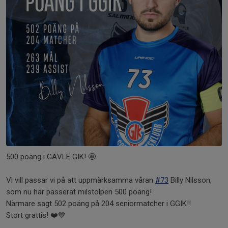
500 poäng i GÄVLE GIK! 🤩
Vi vill passar vi på att uppmärksamma våran
#73
Billy Nilsson,
som nu har passerat milstolpen 500 poäng!
Närmare sagt 502 poäng på 204 seniormatcher i GGIK!!
Stort grattis! ❤️💙