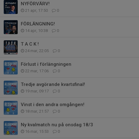
NYFÖRVÄRV!
21 apr, 17:50
0
FÖRLÄNGNING!
14 apr, 10:38
0
T A C K !
24 mar, 22:05
0
Förlust i förlängningen
22 mar, 17:06
0
Tredje avgörande kvartsfinal!
19 mar, 09:17
0
Vinst i den andra omgången!
18 mar, 21:57
0
Ny kvalmatch nu på onsdag 18/3
16 mar, 15:53
0