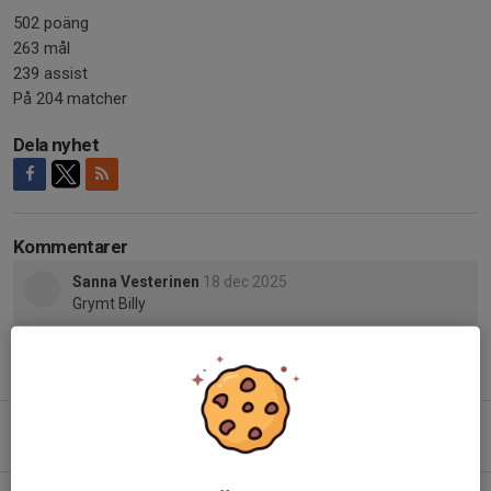
502 poäng
263 mål
239 assist
På 204 matcher
Dela nyhet
Kommentarer
Sanna Vesterinen
18 dec 2025
Grymt Billy
Tidigare nyheter
Herrlagets lagkaptener 26/27!
Igår, 22:04
0