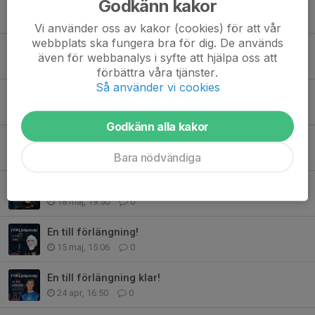
Godkänn kakor
NYFÖRVÄRV!
7 jun, 18:21
0
Vi använder oss av kakor (cookies) för att vår
webbplats ska fungera bra för dig. De används
FÖRLÄNGNING !
även för webbanalys i syfte att hjälpa oss att
2 jun, 09:53
0
förbättra våra tjänster.
Så använder vi cookies
En till förlängning!
25 maj, 08:29
0
Godkänn alla kakor
NYFÖRVÄRV!
20 maj, 22:28
0
Bara nödvändiga
NYFÖRVÄRV!
18 maj, 19:50
0
En till förlängning!
15 maj, 15:06
0
En till förlängning klar!
24 apr, 16:50
0