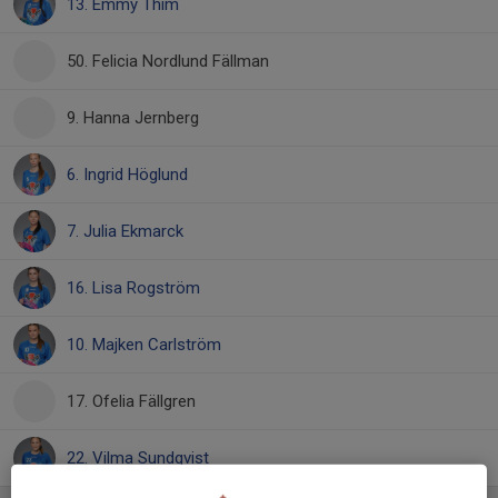
13. Emmy Thim
50. Felicia Nordlund Fällman
9. Hanna Jernberg
6. Ingrid Höglund
7. Julia Ekmarck
16. Lisa Rogström
10. Majken Carlström
17. Ofelia Fällgren
22. Vilma Sundqvist