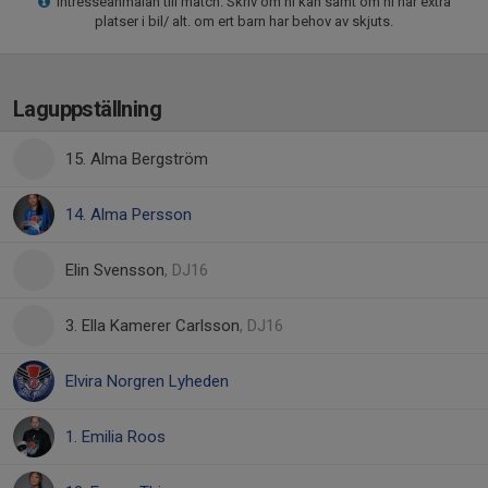
Intresseanmälan till match. Skriv om ni kan samt om ni har extra
platser i bil/ alt. om ert barn har behov av skjuts.
Laguppställning
15. Alma Bergström
14. Alma Persson
Elin Svensson
, DJ16
3. Ella Kamerer Carlsson
, DJ16
Elvira Norgren Lyheden
1. Emilia Roos