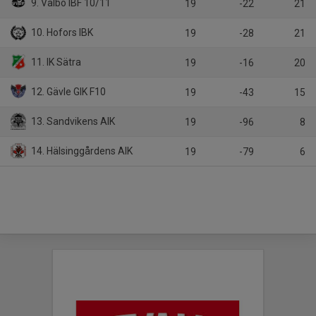
9. Valbo IBF 10/11
19
-22
21
10. Hofors IBK
19
-28
21
11. IK Sätra
19
-16
20
12. Gävle GIK F10
19
-43
15
13. Sandvikens AIK
19
-96
8
14. Hälsinggårdens AIK
19
-79
6