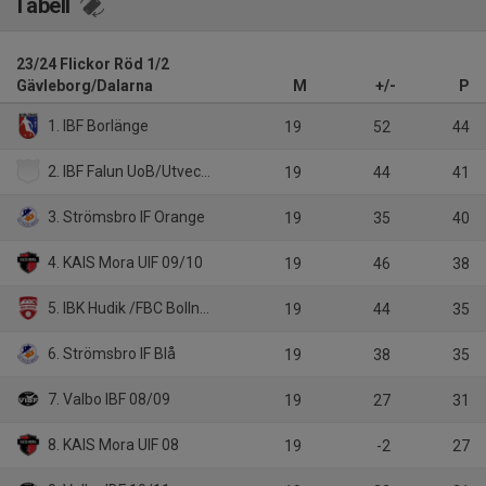
Tabell
23/24 Flickor Röd 1/2
Gävleborg/Dalarna
M
+/-
P
1. IBF Borlänge
19
52
44
2. IBF Falun UoB/Utveckling
19
44
41
3. Strömsbro IF Orange
19
35
40
4. KAIS Mora UIF 09/10
19
46
38
5. IBK Hudik /FBC Bollnäs
19
44
35
6. Strömsbro IF Blå
19
38
35
7. Valbo IBF 08/09
19
27
31
8. KAIS Mora UIF 08
19
-2
27