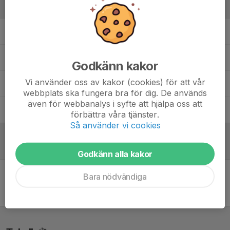
Ledare
Anna Gertzén Fällgren
Föräldragrupp
Mats Ryberg
Tränare, lagledare och lagkassör
Godkänn kakor
Vi använder oss av kakor (cookies) för att vår
Sofie Sundqvist
Ledare
webbplats ska fungera bra för dig. De används
även för webbanalys i syfte att hjälpa oss att
Urban Ekmarck
Tränare
förbättra våra tjänster.
Så använder vi cookies
Referat
Godkänn alla kakor
Bara nödvändiga
Inget referat skrivet