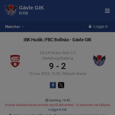
Gävle GIK
DJ16
Logga in
Matcher
IBK Hudik /FBC Bollnäs - Gävle GIK
23/24 Flickor Röd 1/2
Gävleborg/Dalarna
9 - 2
12 nov 2023, 15:30, OilQuick Arena
Samling 14:45
Endast kallade kunde anmäla sig till aktiviteten. 12 personer var kallade.
Logga in här