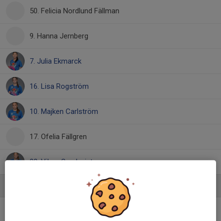
50. Felicia Nordlund Fällman
9. Hanna Jernberg
7. Julia Ekmarck
16. Lisa Rogström
10. Majken Carlström
17. Ofelia Fällgren
22. Vilma Sundqvist
Ledare
Mats Ryberg
Tränare, lagledare och lagkassör