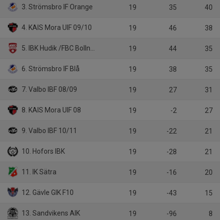
3. Strömsbro IF Orange
19
35
40
4. KAIS Mora UIF 09/10
19
46
38
5. IBK Hudik /FBC Bollnäs
19
44
35
6. Strömsbro IF Blå
19
38
35
7. Valbo IBF 08/09
19
27
31
8. KAIS Mora UIF 08
19
-2
27
9. Valbo IBF 10/11
19
-22
21
10. Hofors IBK
19
-28
21
11. IK Sätra
19
-16
20
12. Gävle GIK F10
19
-43
15
13. Sandvikens AIK
19
-96
8