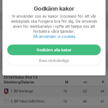
Sofie Sundqvist
Ledare
Godkänn kakor
Vi använder oss av kakor (cookies) för att vår
webbplats ska fungera bra för dig. De används
Referat
även för webbanalys i syfte att hjälpa oss att
förbättra våra tjänster.
Så använder vi cookies
Inget referat skrivet
Godkänn alla kakor
Bara nödvändiga
Tabell
23/24 Flickor Röd 1/2
Gävleborg/Dalarna
M
+/-
P
1. IBF Borlänge
19
52
44
2. IBF Falun UoB/Utveckling
19
44
41