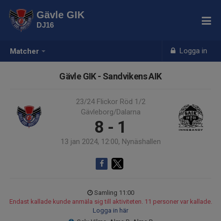
Gävle GIK
DJ16
Logga in
Matcher
Gävle GIK - Sandvikens AIK
23/24 Flickor Röd 1/2
Gävleborg/Dalarna
8 - 1
13 jan 2024, 12:00, Nynäshallen
Samling 11:00
Endast kallade kunde anmäla sig till aktiviteten. 11 personer var kallade.
Logga in här