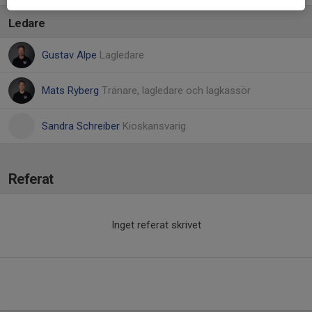
Ledare
Gustav Alpe
Lagledare
Mats Ryberg
Tränare, lagledare och lagkassör
Sandra Schreiber
Kioskansvarig
Referat
Inget referat skrivet