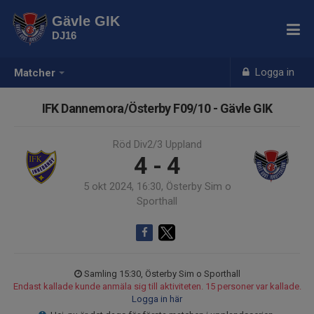
Gävle GIK
DJ16
Logga in
Matcher
IFK Dannemora/Österby F09/10 - Gävle GIK
Röd Div2/3 Uppland
4 - 4
5 okt 2024, 16:30, Österby Sim o
Sporthall
Samling 15:30, Österby Sim o Sporthall
Endast kallade kunde anmäla sig till aktiviteten. 15 personer var kallade.
Logga in här