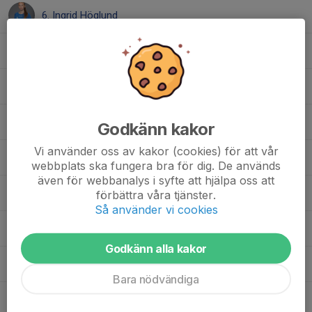
6. Ingrid Höglund
7. Julia Ekmarck
16. Lisa Rogström
10. Majken Carlström
Godkänn kakor
Vi använder oss av kakor (cookies) för att vår
8. Noelle Zingmark
webbplats ska fungera bra för dig. De används
även för webbanalys i syfte att hjälpa oss att
17. Nora Erixon
förbättra våra tjänster.
Så använder vi cookies
11. Nora Söderström
Godkänn alla kakor
25. Othilia Abrahamsson
Bara nödvändiga
18. Vira Westling