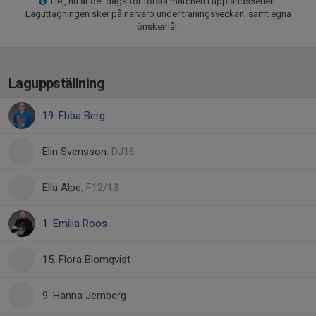
Hej, nu är det dags för första matchen i upplandsserien.
Laguttagningen sker på närvaro under träningsveckan, samt egna
önskemål.
Laguppställning
19. Ebba Berg
Elin Svensson
, DJ16
Ella Alpe
, F12/13
1. Emilia Roos
15. Flora Blomqvist
9. Hanna Jernberg