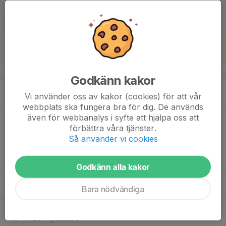
14
16:30
Match mot Strömsbro IF (ej slutspel)
18:30
Lör
Pantamera Pojkar röd div 1 2009/2010
Novahallen - Gavlehov
15
Sön
v.8
Godkänn kakor
16
17:00
Innebandyträning GGIK PRöd Div1
Vi använder oss av kakor (cookies) för att vår
18:00
Mån
Novahallen Gavlehov
webbplats ska fungera bra för dig. De används
även för webbanalys i syfte att hjälpa oss att
18:30
Info om akademin
förbättra våra tjänster.
19:30
Gavlehov konferensen i alfa
Så använder vi cookies
17
Tis
Godkänn alla kakor
18
17:00
Träning GGIK PRöd Div 1
Bara nödvändiga
18:00
Ons
Alfahallen Gavlehov
19
16:30
Innebandyträning GGIK P Röd Div1
17:30
Tor
Nynäshallen