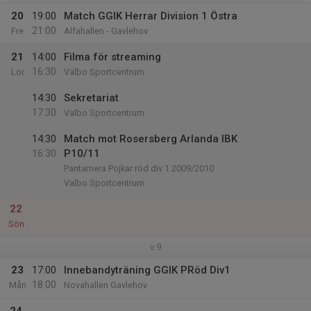
20
19:00
Match GGIK Herrar Division 1 Östra
21:00
Fre
Alfahallen - Gavlehov
21
14:00
Filma för streaming
16:30
Lör
Valbo Sportcentrum
14:30
Sekretariat
17:30
Valbo Sportcentrum
14:30
Match mot Rosersberg Arlanda IBK
16:30
P10/11
Pantamera Pojkar röd div 1 2009/2010
Valbo Sportcentrum
22
Sön
v.9
23
17:00
Innebandyträning GGIK PRöd Div1
18:00
Mån
Novahallen Gavlehov