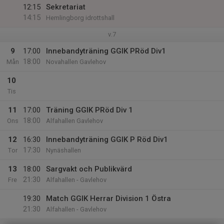
12:15
Sekretariat
14:15
Hemlingborg idrottshall
v.7
9
17:00
Innebandyträning GGIK PRöd Div1
18:00
Mån
Novahallen Gavlehov
10
Tis
11
17:00
Träning GGIK PRöd Div 1
18:00
Ons
Alfahallen Gavlehov
12
16:30
Innebandyträning GGIK P Röd Div1
17:30
Tor
Nynäshallen
13
18:00
Sargvakt och Publikvärd
21:30
Fre
Alfahallen - Gavlehov
19:30
Match GGIK Herrar Division 1 Östra
21:30
Alfahallen - Gavlehov