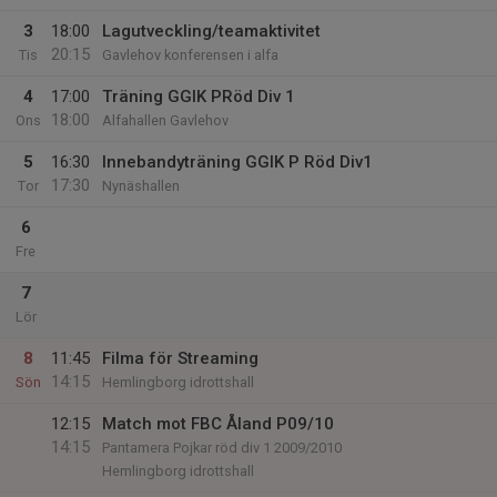
3
18:00
Lagutveckling/teamaktivitet
20:15
Tis
Gavlehov konferensen i alfa
4
17:00
Träning GGIK PRöd Div 1
18:00
Ons
Alfahallen Gavlehov
5
16:30
Innebandyträning GGIK P Röd Div1
17:30
Tor
Nynäshallen
6
Fre
7
Lör
8
11:45
Filma för Streaming
14:15
Sön
Hemlingborg idrottshall
12:15
Match mot FBC Åland P09/10
14:15
Pantamera Pojkar röd div 1 2009/2010
Hemlingborg idrottshall