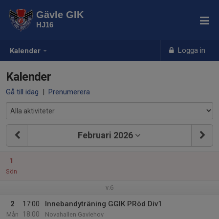
Gävle GIK
HJ16
Logga in
Kalender
Kalender
Gå till idag
|
Prenumerera
Februari 2026
1
Sön
v.6
2
17:00
Innebandyträning GGIK PRöd Div1
18:00
Mån
Novahallen Gavlehov