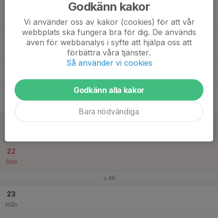
Godkänn kakor
17
Tis
Vi använder oss av kakor (cookies) för att vår
webbplats ska fungera bra för dig. De används
18
även för webbanalys i syfte att hjälpa oss att
Ons
förbättra våra tjänster.
Så använder vi cookies
19
Tor
Godkänn alla kakor
20
Fre
Bara nödvändiga
21
Lör
22
Sön
v.48
23
Mån