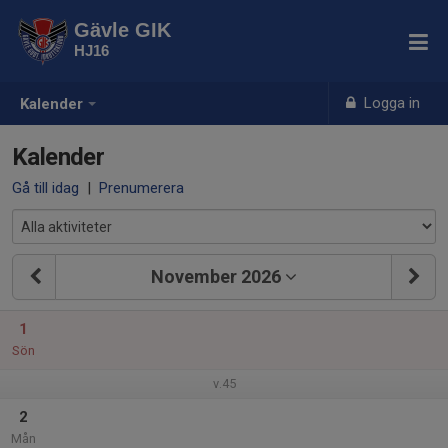
Gävle GIK
HJ16
Logga in
Kalender
Kalender
Gå till idag
|
Prenumerera
November 2026
1
Sön
v.45
2
Mån