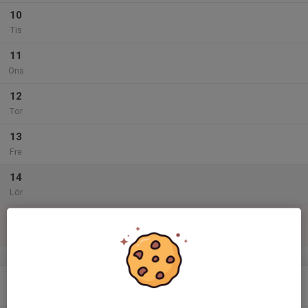
10
Tis
11
Ons
12
Tor
13
Fre
14
Lör
15
Sön
v.47
16
Mån