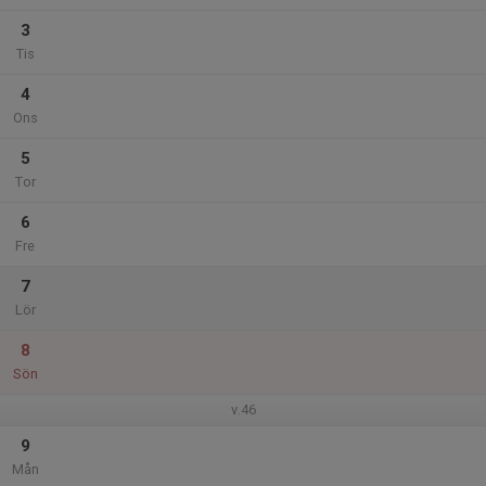
3
Tis
4
Ons
5
Tor
6
Fre
7
Lör
8
Sön
v.46
9
Mån