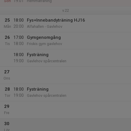
19:01
Sön
Hemmaträning
v.22
25
18:00
Fys+Innebandyträning HJ16
20:00
Mån
Alfahallen - Gavlehov
26
17:00
Gymgenomgång
18:00
Tis
Friskis gym gavlehov
18:00
Fysträning
19:00
Gavlehov spårcentralen
27
Ons
28
18:00
Fysträning
19:00
Tor
Gavlehov spårcentralen
29
Fre
30
Lör