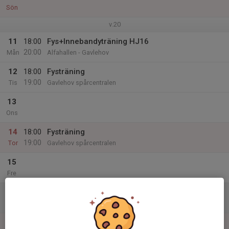
Sön
v.20
11
18:00
Fys+Innebandyträning HJ16
20:00
Mån
Alfahallen - Gavlehov
12
18:00
Fysträning
19:00
Tis
Gavlehov spårcentralen
13
Ons
14
18:00
Fysträning
19:00
Tor
Gavlehov spårcentralen
15
Fre
16
Lör
17