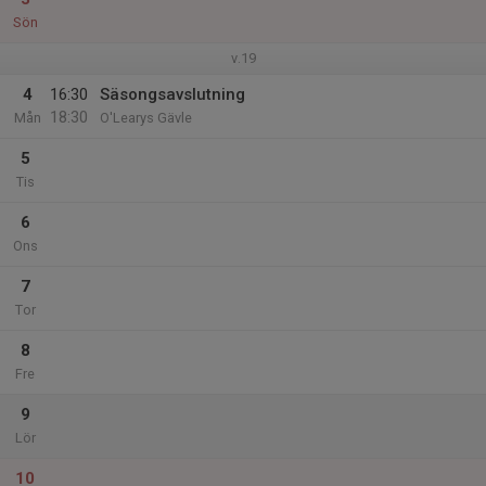
Sön
v.19
4
16:30
Säsongsavslutning
18:30
Mån
O'Learys Gävle
5
Tis
6
Ons
7
Tor
8
Fre
9
Lör
10