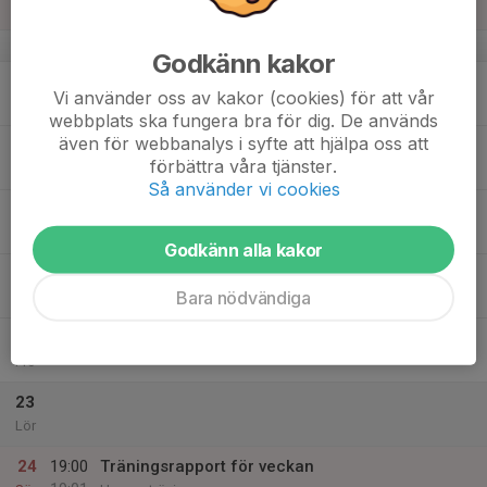
Sön
v.21
Godkänn kakor
18
19:00
Uppstart HJ16, rugbypass + korvgrillning
Vi använder oss av kakor (cookies) för att vår
20:30
Mån
Fotbollsplan vid Älvdansvägen
webbplats ska fungera bra för dig. De används
även för webbanalys i syfte att hjälpa oss att
19
18:00
Fysträning
förbättra våra tjänster.
19:00
Tis
Gavlehov spårcentralen
Så använder vi cookies
20
Ons
Godkänn alla kakor
21
18:00
Fysträning
Bara nödvändiga
19:00
Tor
Gavlehov spårcentralen
22
Fre
23
Lör
24
19:00
Träningsrapport för veckan